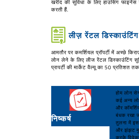
खरीद की सुविधा के लिए हाउसिंग फाइनेंस
करती हैं.
लीज़ रेंटल डिस्काउंटिंग
आमतौर पर कमर्शियल प्रॉपर्टी में अच्छे किराए
लोन लेने के लिए लीज रेंटल डिस्काउंटिंग 
प्रापर्टी की मार्केट वैल्यू का 50 प्रतिशत 
होम लोन सेग
कई अन्य लोन
और कॉमर्शिय
बंधक रखा जा
निष्कर्ष
तुलना में इ
और झंझट मुक
करके विवेकप