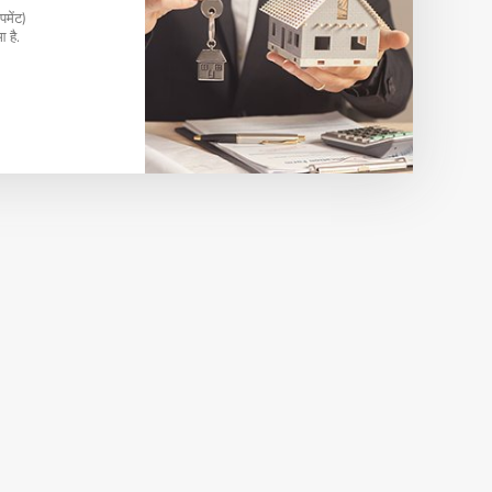
पमेंट)
 है.