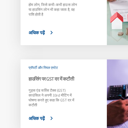
होम लोन, जिसे कभी-कभी हाउस लोन
या हाउसिंग लोन भी कहा जाता है, वह
राशि होती है
अधिक पढ़ें
प्रॉपर्टी और रियल एस्टेट
हाउसिंग पर GST दर में कटौती
गुड्स एंड सर्विस टैक्स (GST)
काउंसिल ने अपनी 33rd मीटिंग में
घोषणा करते हुए कहा कि GST दर में
कटौती
अधिक पढ़ें