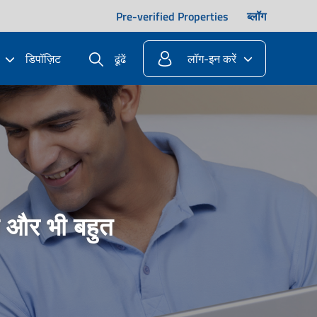
Pre-verified Properties
ब्लॉग
डिपॉज़िट
लॉग-इन करें
ढूंढें
ं और भी बहुत