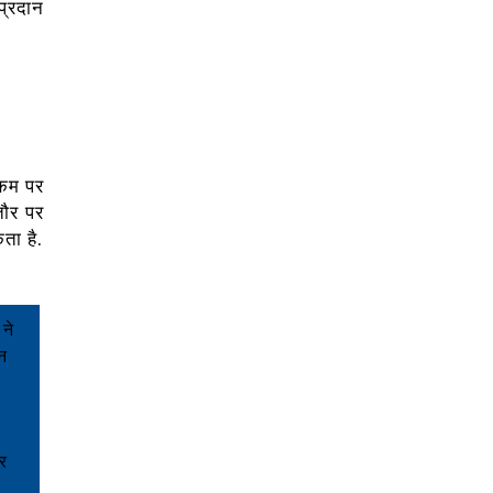
प्रदान
न्कम पर
तौर पर
ता है.
 ने
ोन
ार