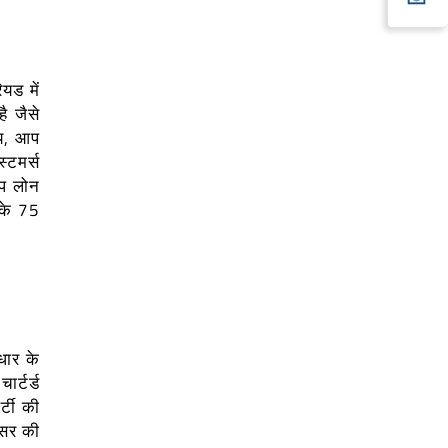
यड में
ै जैसे
ाय, आप
्टमर्स
अप लोन
ू के 75
धार के
र्टर्ड
्टी की
िसर की