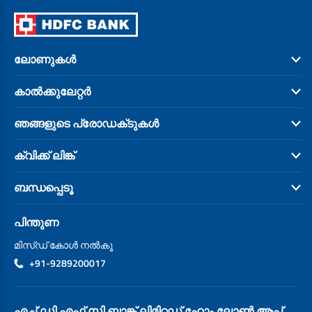
ലോണുകൾ
കാൽക്കുലേറ്റർ
ഞങ്ങളുടെ പ്രോഡക്‌ടുകൾ
ക്വിക്ക് ലിങ്ക്
ബന്ധപ്പെടൂ
പിന്തുണ
മിസ്‍ഡ് കോൾ നൽകൂ
+91-9289200017
എച്ച് ഡി എഫ് സി ബാങ്ക് ലിമിറ്റഡ് ഹോം ലോൺ ആപ്പ്