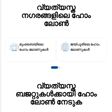
EV കാർ ലോൺ
വ്യത്യസ്ത
ട്രാക്ടർ ലോൺ
നഗരങ്ങളിലെ ഹോം
ഗോൾഡ് ലോൺ
ലോൺ
മുംബൈയിലെ
ജയ്പൂരിലെ ഹോം
ഹോം ലോണുകൾ
ലോണുകൾ
വ്യത്യസ്ത
ബജറ്റുകൾക്കായി ഹോം
ലോൺ നേടുക