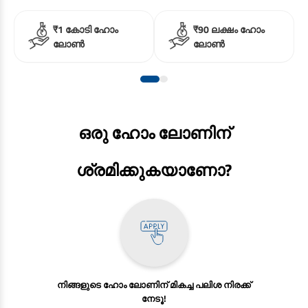
₹1 കോടി ഹോം
₹90 ലക്ഷം ഹോം
ലോൺ
ലോൺ
ഒരു ഹോം ലോണിന്
ശ്രമിക്കുകയാണോ?
നിങ്ങളുടെ ഹോം ലോണിന് മികച്ച പലിശ നിരക്ക്
നേടൂ!