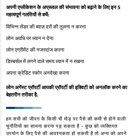
अपनी एप्लीकेशन के अप्रूवल की संभावना को बढ़ाने के लिए इन 5
गैर आवासीय लोन
अफॉर्डेबिलिटी चेक करें
सेविंग अकाउंट
महत्वपूर्ण गलतियों से बचें:
होम लोन बैलेंस ट्रांसफर कैलकुलेटर
सेलरी अकाउंट
लोन अगेंस्ट प्रॉपर्टी
विभिन्न लेंडर की ब्याज़ दरों की तुलना न करना
करंट अकाउंट
लोन अवधि पर ध्यान न देना
फिक्स डिपॉज़िट
री-फाइनेंस
रिकरिंग डिपॉज़िट
लोन एग्रीमेंट की नजरदांज करना
होम लोन बैलेंस ट्रांसफर
सेफ डिपॉज़िट लॉकर
डिस्बर्सल में लगने वाले समय ध्यान में न रखना
हाई नेटवर्थ बैंकिंग
NRI हाउसिंग लोन
अपना क्रेडिट स्कोर अनदेखा करना
यूनाइटेड किंगडम
लोन
लोन अगेंस्ट प्रॉपर्टी आपकी प्रॉपर्टी की इक्विटी को अनलॉक करने का
बेहतरीन तरीका है.
अन्य देश
पर्सनल लोन
बिज़नेस लोन
ब्याज सब्सिडी स्कीम (आईएसएस)
हम सभी को जीवन के किसी भी मोड़ पर पैसे की कमी से होने वाली
कार लोन
चुनौतियों का सामना करना पड़ सकता है - कुछ को व्यक्तिगत
प्रधानमंत्री आवास योजना (शहरी) 2.0 - PMAY (U) 2.0
टू-व्हीलर लोन
उपयोग के लिए पैसे की आवश्यकता हो सकती है तो अन्य को अपने