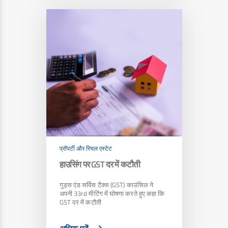
प्रॉपर्टी और रियल एस्टेट
हाउसिंग पर GST दर में कटौती
गुड्स एंड सर्विस टैक्स (GST) काउंसिल ने
अपनी 33rd मीटिंग में घोषणा करते हुए कहा कि
GST दर में कटौती