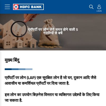
होम लोन प्रोडक्ट
चेकलिस्ट और कैलकुलेटर
बैंकिंग प्रोडक्ट
प्रॉपर्टी पर लोन लेते समय होने वाली 5
हाउसिंग लोन
चेकलिस्ट
भुगतान करें
गलतियों से बचें
होम लोन
ब्याज दरें
क्रेडिट कार्ड
प्लॉट पर लोन
डॉक्यूमेंट और शुल्क
कमर्शियल क्रेडिट कार्ड
रूरल हाउसिंग लोन
फॉर्म डाउनलोड करें
भुगतान समाधान
मुख्य बिंदु
सामान्य प्रश्न
PayZapp
अन्य होम लोन प्रोडक्ट
घर खरीदने वाले लोगों के लिए गाइड
फास्टैग
प्रॉपर्टी पर लोन (LAP) एक सुरक्षित लोन है जो घर, दुकान आदि जैसे
पैसे ट्रांसफर करें
हाउस रेनोवेशन लोन
आवासीय या कमर्शियल प्रॉपर्टी पर दिया जाता है.
कैलकुलेटर
क्रेडिट कार्ड पर लोन
होम एक्सटेंशन लोन
इस लोन का उपयोग बिज़नेस विस्तार या व्यक्तिगत उद्देश्यों के लिए किया
टॉप अप लोन
होम लोन EMI कैलकुलेटर
जा सकता है.
सेव करें
होम लोन पात्रता कैलकुलेटर