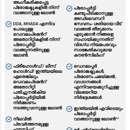
EV കാർ ലോൺ
അംഗീകരിക്കപ്പെട്ട
പ്രോജക്ടുകളില്‍ നിന്ന്
പ്രോപ്പർട്ടി
ട്രാക്ടർ ലോൺ
വാങ്ങാനുള്ള ലോൺ
കണ്ടുപിടിക്കാനുള്ള
അഡ്വൈസറി
ഗോൾഡ് ലോൺ
DDA, MHADA എന്നിവ
സേവനം- ശരിയായ വീട്
പോലുള്ള
വാങ്ങൽ തീരുമാനം
ഡെവലപ്മെന്‍റ്
എടുക്കാൻ നിങ്ങളെ
അതോറിറ്റികളില്‍ നിന്ന്
സഹായിക്കുന്നതിന്
പ്രോപ്പർട്ടി
വിദഗ്ധ നിയമപരവും
വാങ്ങുന്നതിനുള്ള
സാങ്കേതികവുമായ
ലോൺ.
കൗൺസിലിംഗ്
ഫ്രീഹോള്‍ഡ് / ലീസ്
ഡെവലപ്പര്‍
ഹോള്‍ഡ്‌/ ഇന്ത്യയിലെ
പ്രോജക്ടുകള്‍,
ഏതെങ്കിലും
പ്രമാണം ചമയ്ക്കല്‍,
ഡെവലപ്മെന്‍റ്
വാഗ്ദാനങ്ങള്‍
അതോറിറ്റി
എന്നിവയെക്കുറിച്ചുള്ള
പതിച്ചുനല്‍കിയ
വിലയേറിയ
പ്രോപ്പർട്ടിയിൽ
നിര്‍ദ്ദേശങ്ങള്‍
നിര്‍മ്മാണം
നടത്തുവാനുള്ള ലോൺ
ഇന്ത്യയിൽ എവിടെയും
പ്രോപ്പർട്ടി
നിലവില്‍
വാങ്ങാനുള്ള ലോൺ**
പ്രവര്‍ത്തനമുള്ള
ഹൗസിംഗ്
മര്‍ച്ചന്‍റ് നേവിയിലെ