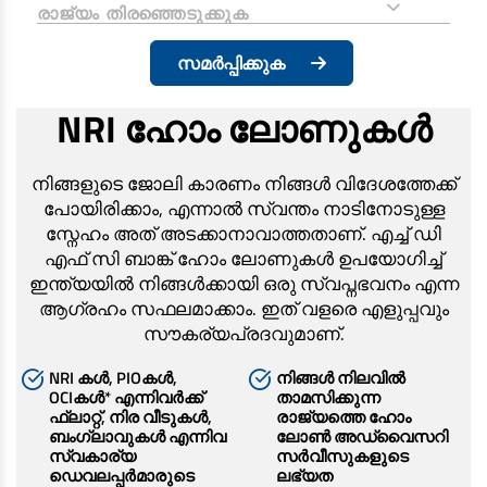
നോൺ ഹൗസിംഗ് ലോണുകൾ
അഫോർഡബിലിറ്റി നോക്കുക
സേവിംഗ്സ് അക്കൗണ്ട്
സമർപ്പിക്കുക
ഹോം ലോൺ ബാലൻസ് ട്രാൻസ്ഫർ കാൽക്കുലേറ്റർ
സാലറി അക്കൗണ്ട്
പ്രോപ്പർട്ടിക്ക് മേലുള്ള ലോൺ
കറണ്ട് അക്കൗണ്ട്
NRI ഹോം ലോണുകൾ
ഫിക്സഡ് ഡിപ്പോസിറ്റ്
റീഫൈനാന്‍സ്
റിക്കറിംഗ് ഡിപ്പോസിറ്റ്
നിങ്ങളുടെ ജോലി കാരണം നിങ്ങൾ വിദേശത്തേക്ക്
ഹോം ലോൺ ബാലൻസ് ട്രാൻസ്ഫർ
സുരക്ഷിതമായ ഡിപ്പോസിറ്റ് ലോക്കർ
പോയിരിക്കാം, എന്നാൽ സ്വന്തം നാടിനോടുള്ള
സ്നേഹം അത് അടക്കാനാവാത്തതാണ്. എച്ച് ഡി
ഉയർന്ന നെറ്റ്‌വർത്ത് ബാങ്കിംഗ്
NRI ഹൗസിംഗ് ലോണുകൾ
എഫ് സി ബാങ്ക് ഹോം ലോണുകൾ ഉപയോഗിച്ച്
ഇന്ത്യയിൽ നിങ്ങൾക്കായി ഒരു സ്വപ്നഭവനം എന്ന
യുണൈറ്റഡ് കിംഗ്ഡം
കടം വാങ്ങുക
ആഗ്രഹം സഫലമാക്കാം. ഇത് വളരെ എളുപ്പവും
സൗകര്യപ്രദവുമാണ്.
മറ്റു സ്ഥലങ്ങള്‍
പേഴ്സണൽ ലോൺ
NRI കള്‍, PIOകള്‍,
നിങ്ങള്‍ നിലവില്‍
ബിസിനസ് ലോൺ
OCIകള്‍* എന്നിവര്‍ക്ക്
താമസിക്കുന്ന
പലിശ സബ്‌സിഡി സ്കീം (ഐഎസ്എസ്)
ഫ്ലാറ്റ്, നിര വീടുകള്‍,
രാജ്യത്തെ ഹോം
കാർ ലോൺ
ബംഗ്ലാവുകള്‍ എന്നിവ
ലോണ്‍ അഡ്വൈസറി
പ്രധാൻ മന്ത്രി ആവാസ് യോജന (അർബൻ) 2.0 - പിഎംഎവൈ (U) 2.0
സ്വകാര്യ
സർവീസുകളുടെ
ടു-വീലര്‍ ലോണ്‍
ഡെവലപ്പര്‍മാരുടെ
ലഭ്യത