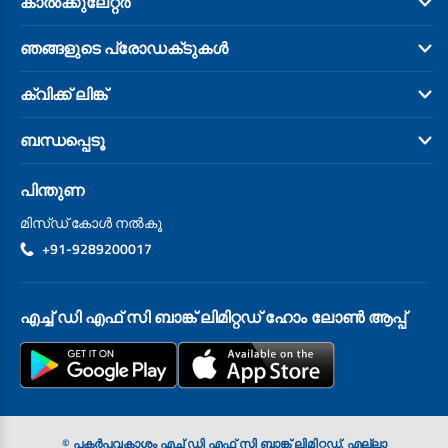
കാൽക്കുലേറ്റർ
ഞങ്ങളുടെ പ്രോഡക്‌ടുകൾ
ക്വിക്ക് ലിങ്ക്
ബന്ധപ്പെടൂ
പിന്തുണ
മിസ്‍ഡ് കോൾ നൽകൂ
+91-9289200017
എച്ച് ഡി എഫ് സി ബാങ്ക് ലിമിറ്റഡ് ഹോം ലോൺ ആപ്പ്
© പകർപ്പവകാശം എച്ച് ഡി എഫ് സി ബാങ്ക് ലിമിറ്റഡ്. എല്ലാ