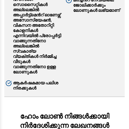
സൊസൈറ്റികള്‍
ജോലിക്കാര്‍ക്കും
അല്ലെങ്കില്‍
ലോണുകള്‍ ലഭ്യമാണ്
അപ്പാര്‍ട്ട്മെന്‍റ് ഓണേഴ്സ്
അസോസിയേഷന്‍,
വികസന അതോറിറ്റി
കോളനികള്‍
എന്നിവയിൽ പ്രോപ്പർട്ടി
വാങ്ങുന്നതിനോ
അല്ലെങ്കിൽ
സ്വകാര്യ
വ്യക്തികള്‍ നിര്‍മ്മിച്ച
വീടുകള്‍
വാങ്ങുന്നതിനോ ഉള്ള
ലോണുകൾ
ആകർഷകമായ പലിശ
നിരക്കുകൾ
ഹോം ലോൺ നിങ്ങൾക്കായി
നിർദേശിക്കുന്ന ലേഖനങ്ങൾ