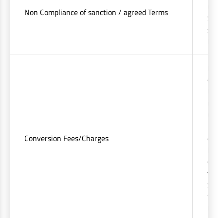
upt
Non Compliance of sanction / agreed Terms
Sub
sec
Max
For
(Sw
Upt
und
Con
1st
Conversion Fees/Charges
con
Pri
(if
whi
Sw
fix
Upt