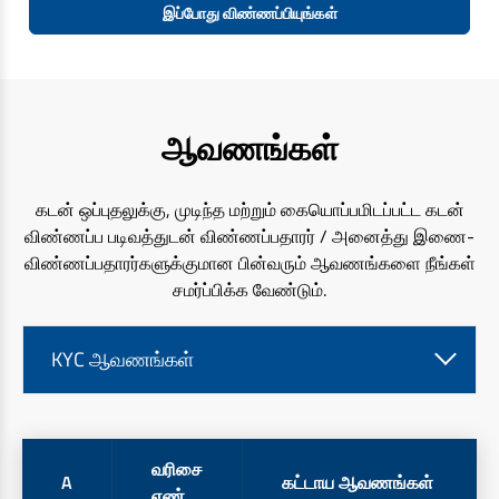
இப்போது விண்ணப்பியுங்கள்
ஆவணங்கள்
கடன் ஒப்புதலுக்கு, முடிந்த மற்றும் கையொப்பமிடப்பட்ட கடன்
விண்ணப்ப படிவத்துடன் விண்ணப்பதாரர் / அனைத்து இணை-
விண்ணப்பதாரர்களுக்குமான பின்வரும் ஆவணங்களை நீங்கள்
சமர்ப்பிக்க வேண்டும்.
KYC ஆவணங்கள்
வரிசை
A
கட்டாய ஆவணங்கள்
எண்.