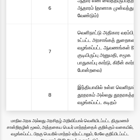
ஆதார் எண் வைத்திருப்பதற்க
6
ஆதாரம் (தானாக முன்வந்து ப
வேண்டும்)
வெளிநாட்டு அதிகார வரம்பிற்க
உட்பட்ட அரசாங்கத் துறைகளால
வழங்கப்பட்ட ஆவணங்கள் (வ
7
குடியிருப்பு அனுமதி, சமூக
பாதுகாப்பு கார்டு, கிரீன் கார்டு
போன்றவை)
இந்தியாவில் உள்ள வெளிநாட்டு
8
தூதரகம் அல்லது தூதரகத்தால
வழங்கப்பட்ட கடிதம்
மாநில அரசு அல்லது அரசிதழ் அறிவிப்பால் வெளியிடப்பட்ட திருமணச்
சான்றிதழின் மூலம், அத்தகைய பெயர் மாற்றத்தைக் குறிக்கும் வகையில்,
வழங்கப்பட்ட பிறகு பெயரில் மாற்றம் ஏற்பட்டாலும், மேலே குறிப்பிடப்பட்ட