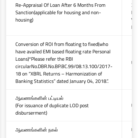
Re-Appraisal Of Loan After 6 Months From
33
Sanction(applicable for housing and non-
For
housing)
Va
Rs
Conversion of ROI from floating to fixed(who
have availed EMI based floating rate Personal
Loans)*Please refer the RBI
Upt
circularNo.DBR.No.BP.BC.99/08.13.100/2017-
18 on “XBRL Returns – Harmonization of
Banking Statistics” dated January 04, 2018.”.
ஆவணங்களின் பட்டியல்
(For issuance of duplicate LOD post
Up
disburserment)
ஆவணங்களின் நகல்
Upt