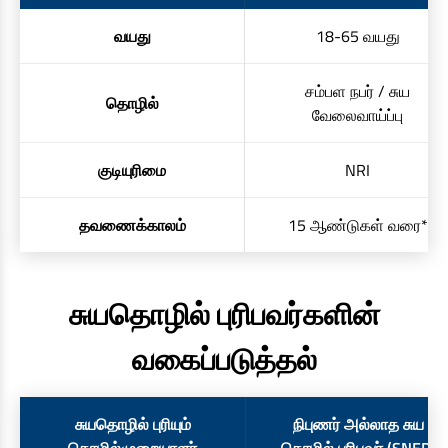
வயது
18-65 வயது
சம்பள நபர் / சுய
தொழில்
வேலைவாய்ப்பு
குடியுரிமை
NRI
தவணைக்காலம்
15 ஆண்டுகள் வரை*
சுயதொழில் புரிபவர்களின்
வகைப்படுத்தல்
சுயதொழில் புரியும்
நிபுணர் அல்லாத சுய