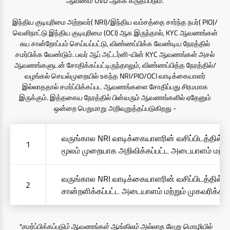
ஆவணம் OVD ஆகக் கருதப்படும்.
இந்திய குடியுரிமை அற்றவர்( NRI)/இந்திய வம்சத்தை சார்ந்த நபர்( PIO)/
வெளிநாட்டு இந்திய குடியுரிமை (OCI) ஆக இருந்தால், KYC ஆவணங்கள்
சுய சான்றோப்பம் செய்யப்பட்டு, விண்ணப்பிக்க வேண்டிய நேரத்தில்
சமர்பிக்க வேண்டும். பவர் ஆப் அட்டர்னி-யின் KYC ஆவணங்கள் அசல்
ஆவணங்களுடன் சோதிக்கப்பட்டிருந்தாலும், விண்ணப்பித்த நேரத்தில்/
வழங்கல் செயல்முறையில் உகந்த NRI/PIO/OCI வாடிக்கையாளர்
இல்லாததால் சமர்ப்பிக்கப்பட ஆவணங்களை சோதிப்பது சிரமமாக
இருக்கும். இத்தகைய நேரத்தில் பின்வரும் ஆவணங்களில் ஏதேனும்
ஒன்றை பெறுமாறு அறிவுறுத்தப்படுகிறது -
வருங்கால NRI வாடிக்கையாளரின் வசிப்பிடத்தில் அத
1
மூலம் முறையாக அறிவிக்கப்பட்ட அடையாளம் மற்று
வருங்கால NRI வாடிக்கையாளரின் வசிப்பிடத்தில் 
2
சான்றளிக்கப்பட்ட அடையாளம் மற்றும் முகவரிக்கா
*சமர்ப்பிக்கப்படும் ஆவணங்கள் ஆங்கிலம் அல்லாத வேறு மொழியில்