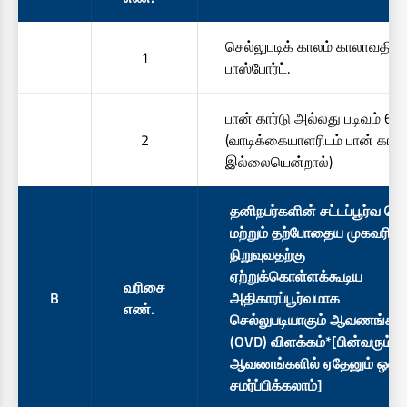
செல்லுபடிக் காலம் காலாவதி
1
பாஸ்போர்ட்.
பான் கார்டு அல்லது படிவம் 60
2
(வாடிக்கையாளரிடம் பான் கார்ட
இல்லையென்றால்)
தனிநபர்களின் சட்டப்பூர்வ பெய
மற்றும் தற்போதைய முகவரிய
நிறுவுவதற்கு
ஏற்றுக்கொள்ளக்கூடிய
வரிசை
B
அதிகாரப்பூர்வமாக
எண்.
செல்லுபடியாகும் ஆவணங்கள
(OVD) விளக்கம்*[பின்வரும்
ஆவணங்களில் ஏதேனும் ஒன்
சமர்ப்பிக்கலாம்]