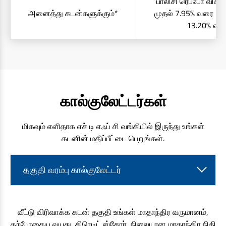
பாலிசி ரெப்போ விகித
அனைத்து கடன்களுக்கும்*
முதல் 7.95% வரை = 7
13.20% வர
கால்குலேட்டர்கள்
மிகவும் எளிதாக எச் டி எஃப் சி வங்கியில் இருந்து உங்கள்
கடனின் மதிப்பீட்டை பெறுங்கள்.
தகுதி வரம்பு கால்குலேட்டர்
வீட்டு விரிவாக்க கடன் தகுதி உங்கள் மாதாந்திர வருமானம்,
தற்போதைய வயது, கிரெடிட் ஸ்கோர், நிலையான மாதாந்திர நிதி