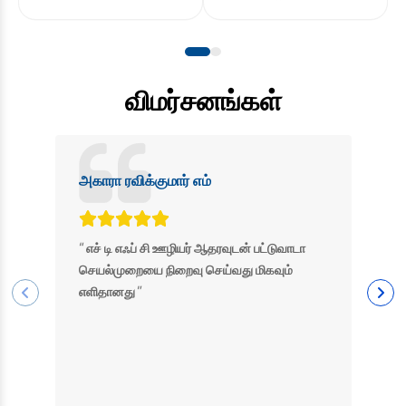
விமர்சனங்கள்
அகாரா ரவிக்குமார் எம்
மு
“
“
எச் டி எஃப் சி ஊழியர் ஆதரவுடன் பட்டுவாடா
செயல்முறையை நிறைவு செய்வது மிகவும்
போ
”
எளிதானது
ஆ
உ