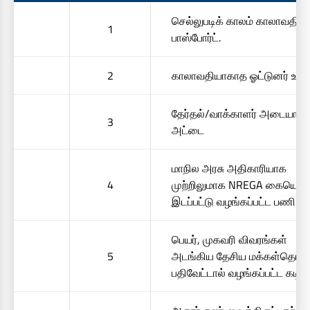
செல்லுபடிக் காலம் காலாவதி
1
பாஸ்போர்ட்.
2
காலாவதியாகாத ஓட்டுனர் உரிமம
தேர்தல்/வாக்காளர் அடையாள
3
அட்டை
மாநில அரசு அதிகாரியாக
4
முற்றிலுமாக NREGA கையொப்ப
இடப்பட்டு வழங்கப்பட்ட பணி 
பெயர், முகவரி விவரங்கள்
5
அடங்கிய தேசிய மக்கள்தொ
பதிவேட்டால் வழங்கப்பட்ட கடிதம