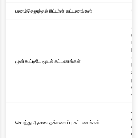
பணம்செலுத்தல் ரிட்டர்ன் கட்டணங்கள்
₹. 
• A
Co
the
int
• F
முன்கூட்டியே மூடல் கட்டணங்கள்
Rat
app
plu
or 
so
அட
கட
சொத்து ஆவண தக்கவைப்பு கட்டணங்கள்
கா
மாத