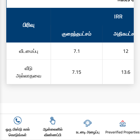
IRR
பிரிவு
குறைந்தபட்சம்
அதிகபட்சம்
வீடமைப்பு
7.1
12
வீடு
7.15
13.6
அல்லாதவை
மேலும் காண்க
ஒரு மிஸ்டு கால்
ஆன்லைனில்
உடனடி அழைப்பு
Preverified Properties
கொடுங்கள்
விண்ணப்பி