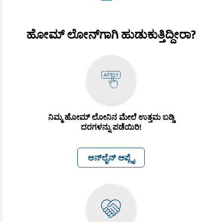
ಹೋಮ್ ಲೋನ್‌ಗಾಗಿ ಹುಡುಕುತ್ತಿದ್ದೀರಾ?
ನಿಮ್ಮ ಹೋಮ್ ಲೋನಿನ ಮೇಲೆ ಉತ್ತಮ ಬಡ್ಡಿ
ದರಗಳನ್ನು ಪಡೆಯಿರಿ!
ಆನ್‌ಲೈನ್‌ ಅಪ್ಲೈ